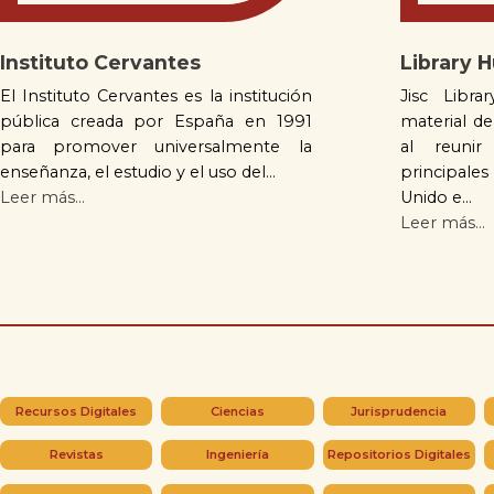
Instituto Cervantes
Library 
El Instituto Cervantes es la institución
Jisc Libr
pública creada por España en 1991
material de
para promover universalmente la
al reunir
enseñanza, el estudio y el uso del...
principal
Leer más...
Unido e...
Leer más...
Recursos Digitales
Ciencias
Jurisprudencia
Revistas
Ingeniería
Repositorios Digitales