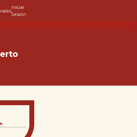
Iniciar
riales
Sesión
erto