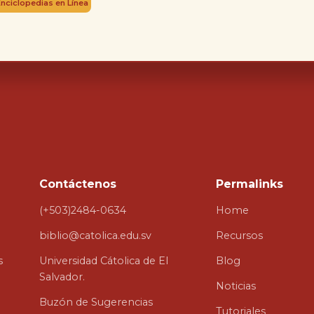
Enciclopedias en Línea
Contáctenos
Permalinks
(+503)2484-0634
Home
biblio@catolica.edu.sv
Recursos
s
Universidad Cátolica de El
Blog
Salvador.
Noticias
Buzón de Sugerencias
Tutoriales